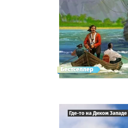
Бестселлер
Где-то на Диком Западе