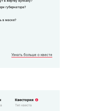
сут в жертву вулкану?
ери губернатора?
ь в маске?
Узнать больше о квесте
н
Квестория
ка
Тип квеста