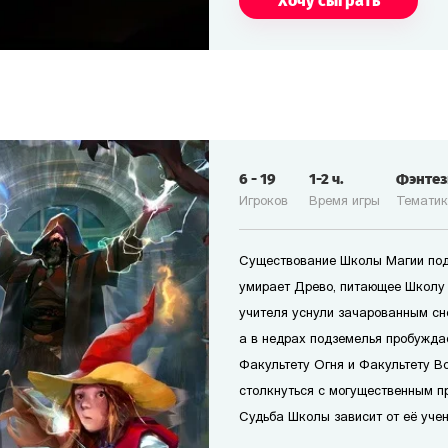
Хочу сыграть
6
-
19
1-2
ч.
Фэнте
Игроков
Время игры
Темати
Существование Школы Магии под
умирает Древо, питающее Школу
учителя уснули зачарованным сн
а в недрах подземелья пробужда
Факультету Огня и Факультету В
столкнуться с могущественным п
Судьба Школы зависит от её учен