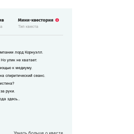
ив
Мини-квестория
ка
Тип квеста
мпании лорд Корнуэлл.
Но улик не хватает.
мощью к медиуму.
на спиритический сеанс.
истина?
за руки.
да здесь...
Узнать больше о квесте