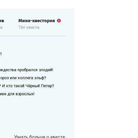
ив
Мини-квестория
ка
Тип квеста
!
ождества пробрался злодей!
Мороз или коллега эльф?
 И кто такой Чёрный Петер?
иве для взрослых!
Узнать больше о квесте