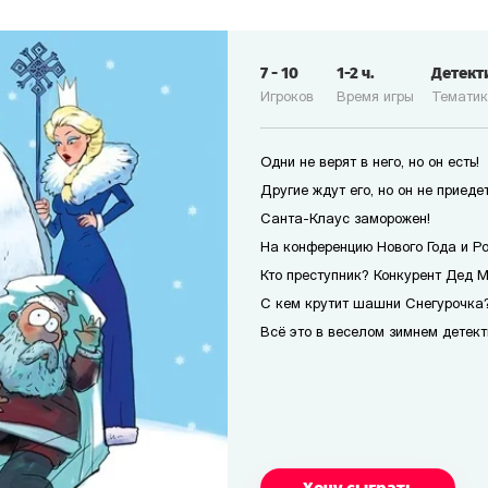
7
-
10
1-2
ч.
Детект
Игроков
Время игры
Темати
Одни не верят в него, но он есть!
Другие ждут его, но он не приедет
Санта-Клаус заморожен!
На конференцию Нового Года и Р
Кто преступник? Конкурент Дед 
С кем крутит шашни Снегурочка?
Всё это в веселом зимнем детект