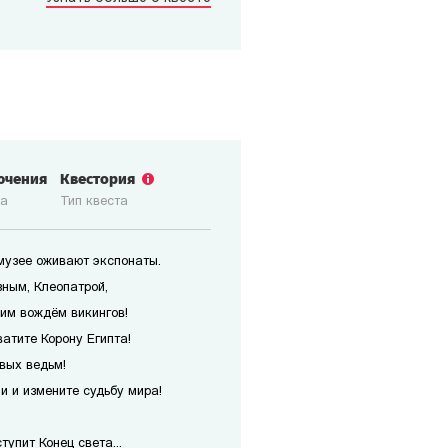
ючения
Квестория
ка
Тип квеста
 музее оживают экспонаты.
зным, Клеопатрой,
им вождём викингов!
атите Корону Египта!
вых ведьм!
 и измените судьбу мира!
упит Конец света...