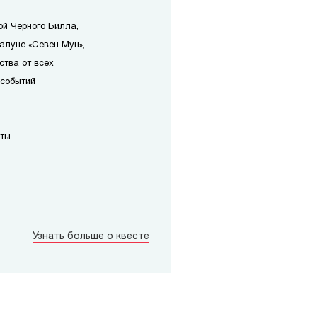
ой Чёрного Билла,
алуне «Севен Мун»,
ства от всех
 событий
ы...
Узнать больше о квесте