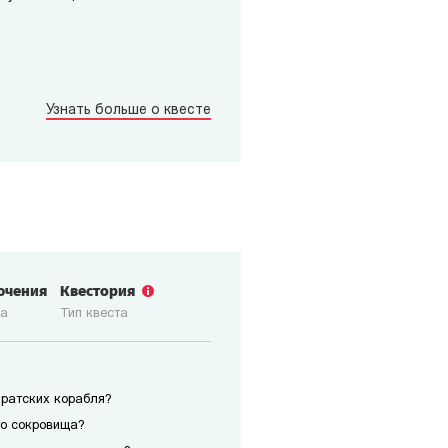
Узнать больше о квесте
ючения
Квестория
ка
Тип квеста
иратских корабля?
го сокровища?