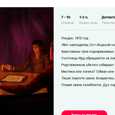
7
-
10
1-2
ч.
Детект
Игроков
Время игры
Темати
Лондон, 1872 год.
Убит совладелец Ост-Индской ко
Арестованы трое подозреваемых. 
Скотланд-Ярд обращается за по
Родственников убитого собирают 
Мистика или логика? Обман или 
Тише! Зажгите свечи. Возьмитесь 
Пламя свечи колеблется. Дух лор