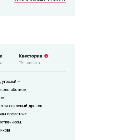
зи
Квестория
ка
Тип квеста
 угрозой —
 волшебством,
ом,
ется свирепый дракон.
оды предстоит
ротивником.
иков!