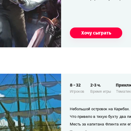
Хочу сыграть
8
-
32
2-3
ч.
Прикл
Игроков
Время игры
Темати
Небольшой островок на Карибах.
Что привело в тихую бухту два п
Месть за капитана Флинта или е