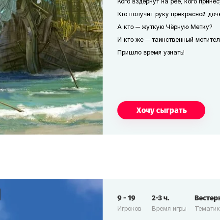
Кого вздёрнут на рее, кого прине
Кто получит руку прекрасной доч
А кто — жуткую Чёрную Метку?
И кто же — таинственный мстител
Пришло время узнать!
Хочу сыграть
9
-
19
2-3
ч.
Вестер
Игроков
Время игры
Темати