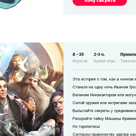
Хочу сыграть
8
-
35
2-3
ч.
Прикл
Игроков
Время игры
Темати
Эта история о том, как в ночном
Станьте на одну ночь Иваном Гро
Великим Инквизитором или могуч
Силой оружия или интригами захв
Выпытайте секреты у средневеко
Раскройте тайну Машины Времени
Но торопитесь!
Согласно пророчеству завтра наст