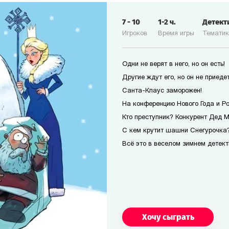
7
-
10
1-2
ч.
Детект
Игроков
Время игры
Темати
Одни не верят в него, но он есть!
Другие ждут его, но он не приедет
Санта-Клаус заморожен!
На конференцию Нового Года и Р
Кто преступник? Конкурент Дед 
С кем крутит шашни Снегурочка?
Всё это в веселом зимнем детект
Хочу сыграть