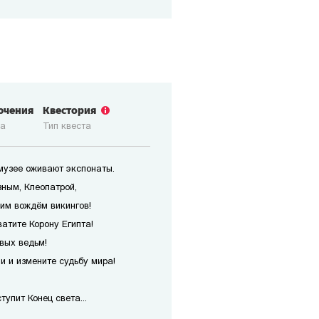
ючения
Квестория
ка
Тип квеста
 музее оживают экспонаты.
зным, Клеопатрой,
им вождём викингов!
атите Корону Египта!
вых ведьм!
 и измените судьбу мира!
упит Конец света...