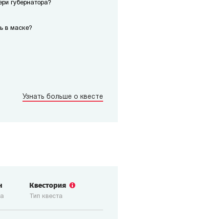
ери губернатора?
ь в маске?
Узнать больше о квесте
н
Квестория
ка
Тип квеста