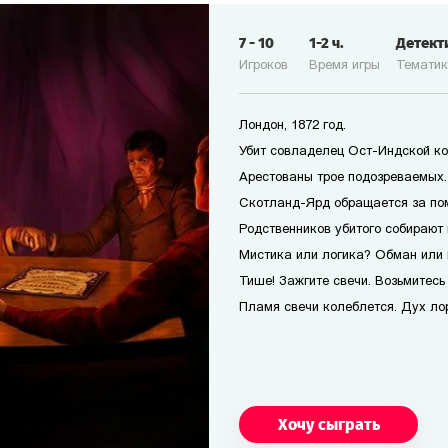
7
-
10
1-2
ч.
Детект
Игроков
Время игры
Темати
Лондон, 1872 год.
Убит совладелец Ост-Индской ко
Арестованы трое подозреваемых. 
Скотланд-Ярд обращается за по
Родственников убитого собирают 
Мистика или логика? Обман или 
Тише! Зажгите свечи. Возьмитесь 
Пламя свечи колеблется. Дух лор
Хочу сыграть