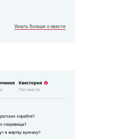
Узнать больше о квесте
ючения
Квестория
ка
Тип квеста
иратских корабля?
го сокровища?
сут в жертву вулкану?