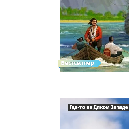
Бестселлер
Где-то на Диком Западе