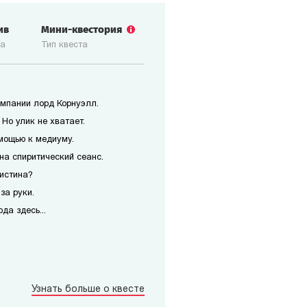
ив
Мини-квестория
ка
Тип квеста
мпании лорд Корнуэлл.
Но улик не хватает.
мощью к медиуму.
на спиритический сеанс.
истина?
за руки.
да здесь...
Узнать больше о квесте