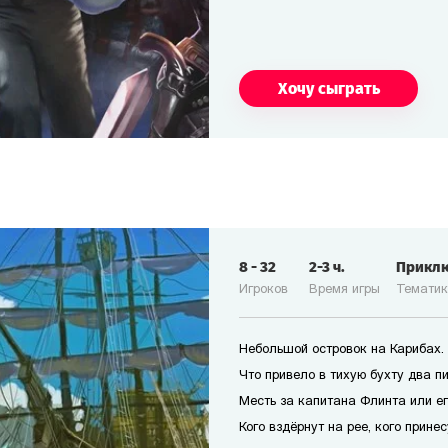
Хочу сыграть
8
-
32
2-3
ч.
Прикл
Игроков
Время игры
Темати
Небольшой островок на Карибах.
Что привело в тихую бухту два п
Месть за капитана Флинта или е
Кого вздёрнут на рее, кого прине