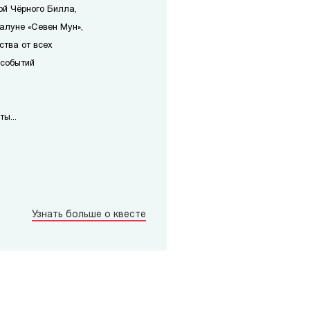
ой Чёрного Билла,
алуне «Севен Мун»,
ства от всех
 событий
ы...
Узнать больше о квесте