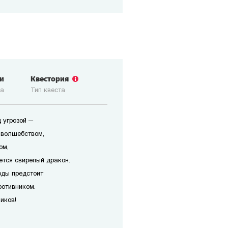
зи
Квестория
ка
Тип квеста
 угрозой —
 волшебством,
ом,
ется свирепый дракон.
оды предстоит
ротивником.
иков!