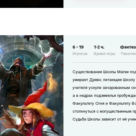
6
-
19
1-2
ч.
Фэнте
Игроков
Время игры
Темати
Существование Школы Магии под
умирает Древо, питающее Школу
учителя уснули зачарованным сн
а в недрах подземелья пробужда
Факультету Огня и Факультету В
столкнуться с могущественным п
Судьба Школы зависит от её учен