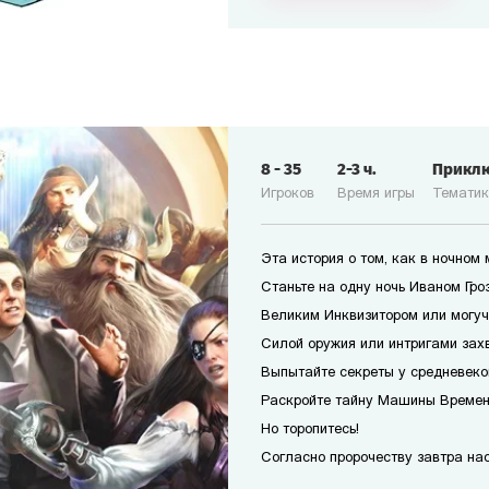
8
-
35
2-3
ч.
Прикл
Игроков
Время игры
Темати
Эта история о том, как в ночном
Станьте на одну ночь Иваном Гро
Великим Инквизитором или могуч
Силой оружия или интригами захв
Выпытайте секреты у средневеко
Раскройте тайну Машины Времени
Но торопитесь!
Согласно пророчеству завтра наст