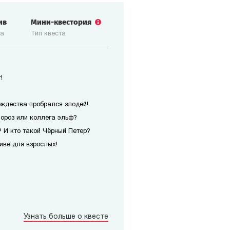
ив
Мини-квестория
ка
Тип квеста
!
ождества пробрался злодей!
Мороз или коллега эльф?
 И кто такой Чёрный Петер?
иве для взрослых!
Узнать больше о квесте