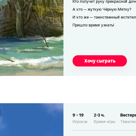
Кто получит руку прекрасной доч
А кто — жуткую Чёрную Метку?
И кто же — таинственный мстител
Пришло время узнать!
Хочу сыграть
9
-
19
2-3
ч.
Вестер
Игроков
Время игры
Темати